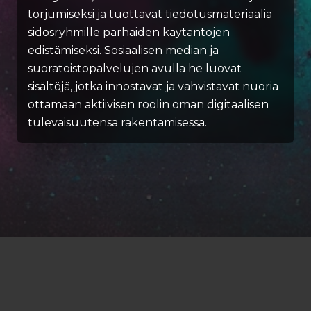
torjumiseksi ja tuottavat tiedotusmateriaalia
sidosryhmille parhaiden käytäntöjen
edistämiseksi. Sosiaalisen median ja
suoratoistopalvelujen avulla he luovat
sisältöjä, jotka innostavat ja vahvistavat nuoria
ottamaan aktiivisen roolin oman digitaalisen
tulevaisuutensa rakentamisessa.
Contact
Privacy policy
© Nordic Navigator
2026