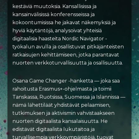
kestäviä muutoksia. Kansallisissa ja
kansainvälisissä konferensseissa ja
kokoontumisissa he jakavat näkemyksiä ja
hyviä käytäntöjä, analysoivat yhteisiä
digitaalisia haasteita Nordic Navigator -
työkalun avulla ja osallistuvat pitkäjänteisten
ratkaisujen kehittämiseen, jotka parantavat
nuorten verkkoturvallisuutta ja osallisuutta.
Osana Game Changer -hanketta — joka saa
rahoitusta Erasmus+-ohjelmasta ja toimii
Tanskassa, Ruotsissa, Suomessa ja Islannissa —
nämä lähettiläät yhdistävät pelaamisen,
tutkimuksen ja aktivismin vahvistaakseen
nuorten digitaalista kansalaisuutta. He
edistävät digitaalista lukutaitoa ja
turvallisempia verkkoympäristöjä, tuovat