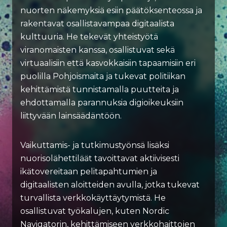
nuorten näkemyksiä esiin päätöksenteossa ja
rakentavat osallistavampaa digitaalista
kulttuuria. He tekevät yhteistyötä
viranomaisten kanssa, osallistuvat sekä
virtuaalisiin että kasvokkaisiin tapaamisiin eri
puolilla Pohjoismaita ja tukevat politiikan
kehittämistä tunnistamalla puutteita ja
ehdottamalla parannuksia digioikeuksiin
liittyvään lainsäädäntöön.
Vaikuttamis- ja tutkimustyönsä lisäksi
nuorisolähettiläät tavoittavat aktiivisesti
ikätovereitaan pelitapahtumien ja
digitaalisten aloitteiden avulla, jotka tukevat
turvallista verkkokäyttäytymistä. He
osallistuvat työkalujen, kuten Nordic
Navigatorin, kehittämiseen verkkohaittojen