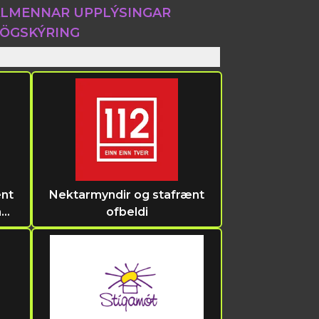
LMENNAR UPPLÝSINGAR
ÖGSKÝRING
ænt
Nektarmyndir og stafrænt
n
ofbeldi