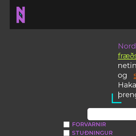
Nord
fræð
neti
og
Haka
þreng
FORVARNIR
STUÐNINGUR