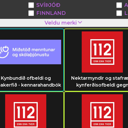
SVÍÞJÓÐ
A
FINNLAND
L
Veldu merki
Kynbundið ofbeldi og
Nektarmyndir og stafr
lakerfið - kennarahandbók
kynferðisofbeldi geg
unglingum