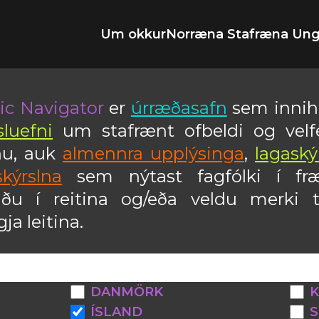
Um okkur
Norræna Stafræna Un
ic Navigator
er
úrræðasafn
sem innih
sluefni
um stafrænt ofbeldi og velf
nu, auk
almennra upplýsinga
,
lagaský
skýrslna
sem nýtast fagfólki í fræ
ðu í reitina og/eða veldu merki t
ja leitina.
DANMÖRK
K
ÍSLAND
S