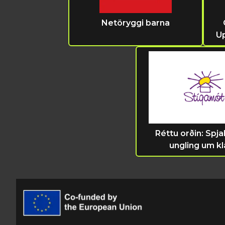
Netöryggi barna
Up
Réttu orðin: Spjal
ungling um k