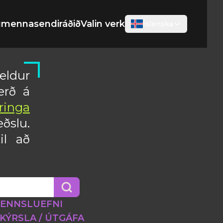
gmennasendiráðið
Valin verk
Íslenska
eldur
erð á
ringa
ðslu.
il að
ENNSLUEFNI
KÝRSLA / ÚTGÁFA