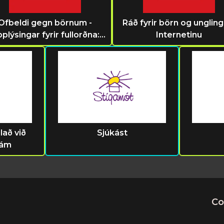
Ofbeldi gegn börnum -
Ráð fyrir börn og ungling
plýsingar fyrir fullorðna:
Internetinu
Örugg netsamskipti
lað við
Sjúkást
lám
Co