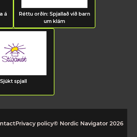
a á
Réttu orðin: Spjallað við barn
um klám
Sjúkt spjall
ntact
Privacy policy
© Nordic Navigator
2026